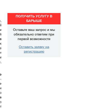
ПОЛУЧИТЬ УСЛУГУ В
,
БАРЫШЕ
й
м
Оставьте ваш запрос и мы
й
обязательно ответим при
в
первой возможности
х
Оставить заявку на
е
регистрацию
т
м
,
ю
-
е
и
о
в
о
т